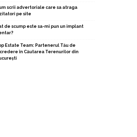
um scrii advertoriale care sa atraga
zitatori pe site
at de scump este sa-mi pun un implant
entar?
op Estate Team: Partenerul Tău de
ncredere în Căutarea Terenurilor din
ucurești