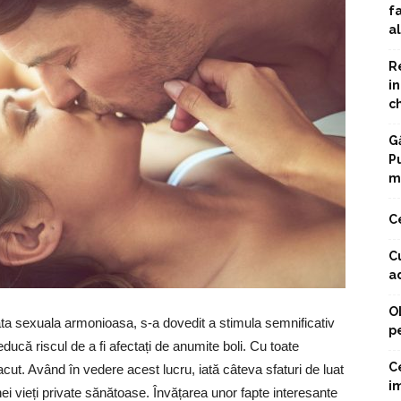
f
a
R
in
c
G
Pu
m
C
Cu
ad
O
ata sexuala armonioasa, s-a dovedit a stimula semnificativ
pe
ucă riscul de a fi afectați de anumite boli. Cu toate
C
acut. Având în vedere acest lucru, iată câteva sfaturi de luat
im
nei vieți private sănătoase. Învățarea unor fapte interesante