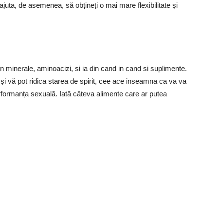
 ajuta, de asemenea, să obțineți o mai mare flexibilitate și
minerale, aminoacizi, si ia din cand in cand si suplimente.
i vă pot ridica starea de spirit, cee ace inseamna ca va va
erformanța sexuală. Iată câteva alimente care ar putea