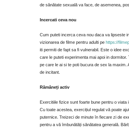
de sănătate sexuală va face, de asemenea, posib
Incercati ceva nou
Cum puteti incerca ceva nou daca va lipseste ins
vizionarea de filme pentru adulti pe
https://film
iti permiti de fapt sa fi vulnerabil. Este o idee e
care le puteti experimenta mai apoi in dormitor. T
pe care le ai si te poti bucura de sex la maxim.
de incitant.
Rămâneți activ
Exercitiile fizice sunt foarte bune pentru o viata
Cu toate acestea, exercițiul regulat vă poate aj
puternice. Treizeci de minute în fiecare zi de exe
pentru a vă îmbunătăți sănătatea generală. Bărba