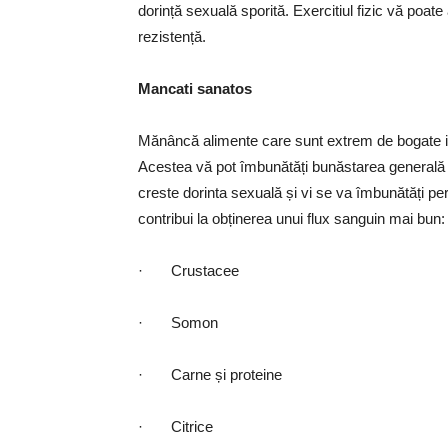
dorință sexuală sporită. Exercitiul fizic vă poate
rezistență.
Mancati sanatos
Mănâncă alimente care sunt extrem de bogate in 
Acestea vă pot îmbunătăți bunăstarea generală ș
creste dorinta sexuală și vi se va îmbunătăți p
contribui la obținerea unui flux sanguin mai bun:
· Crustacee
· Somon
· Carne și proteine
· Citrice