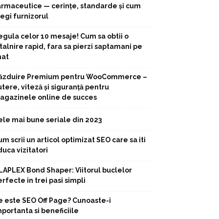
armaceutice — cerințe, standarde și cum
legi furnizorul
egula celor 10 mesaje! Cum sa obtii o
talnire rapid, fara sa pierzi saptamani pe
hat
ăzduire Premium pentru WooCommerce –
tere, viteză și siguranță pentru
agazinele online de succes
ele mai bune seriale din 2023
m scrii un articol optimizat SEO care sa iti
uca vizitatori
LAPLEX Bond Shaper: Viitorul buclelor
rfecte in trei pasi simpli
e este SEO Off Page? Cunoaste-i
portanta si beneficiile