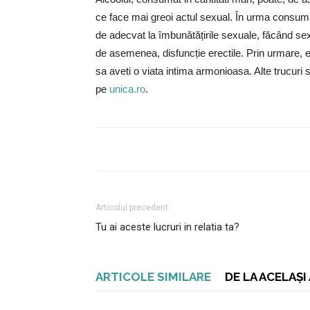
ce face mai greoi actul sexual. În urma consumulu
de adecvat la îmbunătățirile sexuale, făcând sex
de asemenea, disfuncție erectile. Prin urmare, e
sa aveti o viata intima armonioasa. Alte trucuri 
pe
unica.ro
.
Articolul precedent
Tu ai aceste lucruri in relatia ta?
ARTICOLE SIMILARE
DE LA ACELAȘ