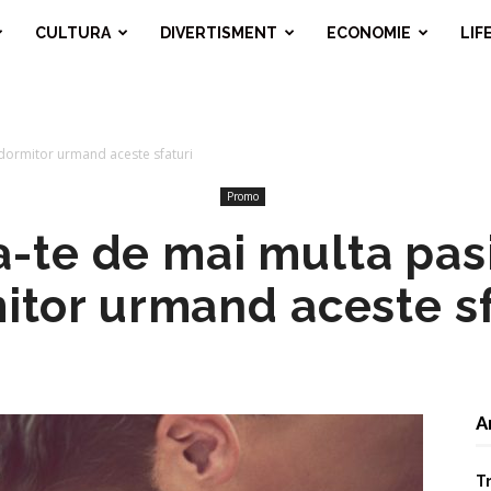
CULTURA
DIVERTISMENT
ECONOMIE
LIF
 dormitor urmand aceste sfaturi
Promo
-te de mai multa pas
itor urmand aceste sf
A
T