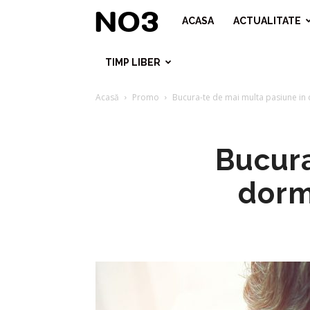
No3
ACASA
ACTUALITATE
TIMP LIBER
Acasă
Promo
Bucura-te de mai multa pasiune in
Bucura
dorm