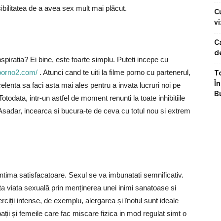
ilitatea de a avea sex mult mai plăcut.
C
vi
C
d
piratia? Ei bine, este foarte simplu. Puteti incepe cu
eporno2.com/
. Atunci cand te uiti la filme porno cu partenerul,
T
Î
xcelenta sa faci asta mai ales pentru a invata lucruri noi pe
B
otodata, intr-un astfel de moment renunti la toate inhibitiile
 Asadar, incearca si bucura-te de ceva cu totul nou si extrem
 intima satisfacatoare. Sexul se va imbunatati semnificativ.
uta viata sexuală prin menținerea unei inimi sanatoase si
rciții intense, de exemplu, alergarea și înotul sunt ideale
ții și femeile care fac miscare fizica in mod regulat simt o