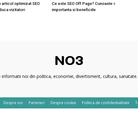
 articol optimizat SEO
Ce este SEO Off Page? Cunoaste-i
duca vizitatori
importanta si beneficiile
 informatii noi din politica, economie, divertisment, cultura, sanatate. 
Despre noi
Parteneri
Despre cookie
Politica de confidentialitate
T