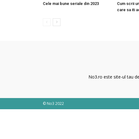
Cele mai bune seriale din 2023
Cum scrii un
care sa iti a
No3.ro este site-ul tau de
© No3 2022