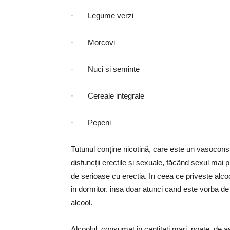
· Legume verzi
· Morcovi
· Nuci si seminte
· Cereale integrale
· Pepeni
Tutunul conține nicotină, care este un vasoconst
disfuncții erectile și sexuale, făcând sexul mai 
de serioase cu erectia. In ceea ce priveste alco
in dormitor, insa doar atunci cand este vorba de 
alcool.
Alcoolul, consumat in cantitati mari, poate, d