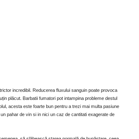
rictor incredibil. Reducerea fluxului sanguin poate provoca
puțin plăcut. Barbatii fumatori pot intampina probleme destul
olul, acesta este foarte bun pentru a trezi mai multa pasiune
un pahar de vin si in nici un caz de cantitati exagerate de
e asemenea, să slăbească starea normală de bunăstare, ceea