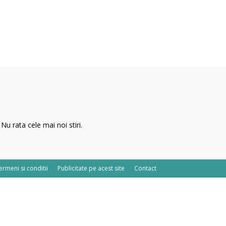
Nu rata cele mai noi stiri.
ermeni si conditii
Publicitate pe acest site
Contact